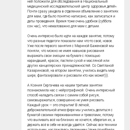
ней положили для обследования в Национальный
медицинский исследовательский центр здоровья детей».
Почти сразу увидела в отделении объявление о занятиях
для мам, где было понятно написано, как записаться и
даты проведения. Время тоже очень удобное (суббота
сон.час), что немаловажно для мам с детьми.
Очень интересно было идти на каждое занятие, потому
что разные педагоги показали нам что-то своё, новое.
Уже после первого занятия с Мариной Баженовой мы
поняли, что можно не имея навыков рисования
выражать свои эмоции на бумаге с помощью
карандашей, красок, пастели сухой и масляной или
других канцелярских принадлежностей. Со Светланой
Казариновой, на втором занятии, учились видеть мир
шире, фантазировали и рисовали кто как может))).
А Ксения Сергачева на нашем третьем занятии
познакомила нас с нейрографикой. Очень интересный
способ наладить связи с самим собой рисуя,
самовыражаться, совершенно не умея рисовать.
Каждый урок — это открытие! В лёгкой,
доброжелательной атмосфере мы учились делиться с
бумагой своими переживаниями и тревогами, потому
что выливать всё на близких не хочется, оберегая их, а
держать всё в себе не всегда удаётся. Сейчас все техники
используем, наслаждаясь творением (даже приобрели