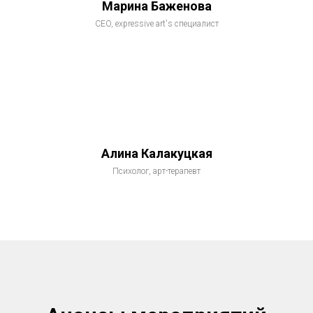
Марина Баженова
CEO, expressive art's специалист
Алина Калакуцкая
Психолог, арт-терапевт