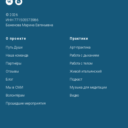
© 2026
ИНН 771505573986
Баженова Марина Евгеньевна
О проекте
Практики
Путь Души
Арт-практика
Наша команда
Работа с дыханием
Партнёры
Работа с телом
Отзывы
Живой итальянский
Блог
Подкаст
Мы в СМИ
Музыка для медитации
Волонтёрам
Видео
Прошедшие мероприятия