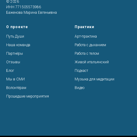
© 2026
ИНН 771505573986
Баженова Марина Евгеньевна
О проекте
Практики
Путь Души
Арт-практика
Наша команда
Работа с дыханием
Партнёры
Работа с телом
Отзывы
Живой итальянский
Блог
Подкаст
Мы в СМИ
Музыка для медитации
Волонтёрам
Видео
Прошедшие мероприятия